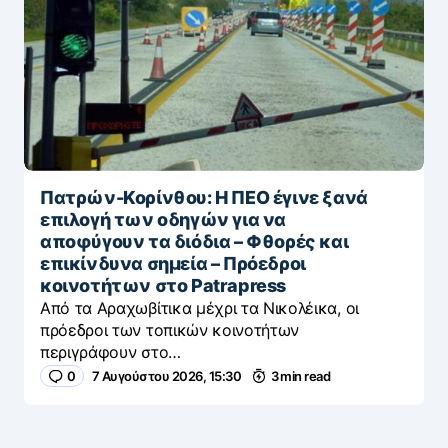
Πατρών-Κορίνθου: Η ΠΕΟ έγινε ξανά
επιλογή των οδηγών για να
αποφύγουν τα διόδια – Φθορές και
επικίνδυνα σημεία – Πρόεδροι
κοινοτήτων στο Patrapress
Από τα Αραχωβίτικα μέχρι τα Νικολέικα, οι
πρόεδροι των τοπικών κοινοτήτων
περιγράφουν στο…
0
7 Αυγούστου 2026, 15:30
3 min read