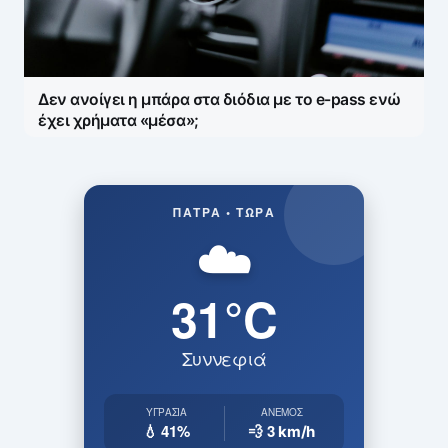
Δεν ανοίγει η μπάρα στα διόδια με το e-pass ενώ
έχει χρήματα «μέσα»;
ΠΆΤΡΑ • ΤΏΡΑ
☁️
31°C
Συννεφιά
ΥΓΡΑΣΊΑ
ΆΝΕΜΟΣ
💧 41%
💨 3
km/h