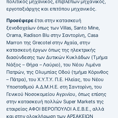
πολιτικός μηχανικός, επιβλέπων μηχανικός,
εργοταξιάρχης και επιτόπου μηχανικός.
Προσέφερε
έτσι στην κατασκευή
ξενοδοχείων όπως των Villas, Santo Mine,
Orama, Radison Blu στην Σαντορίνη, Casa
Μarron της Grecotel στην Αχαία, στην
κατασκευή έργων όπως της ηλεκτρικής
διασύνδεσης των Δυτικών Κυκλάδων (Τμήμα
Νάξος – Θήρα – Λαύριο), του Νέου Λιμένα
Πατρών, της Ολυμπίας Οδού (τμήμα Κόρινθος
– Πάτρα), του Χ.Υ.Τ.Υ. Π.Ε. Ηλείας, του Νέου
Υποσταθμού Α.Δ.Μ.Η.Ε. στη Σαντορίνη, του
Γενικού Νοσοκομείου Αγρινίου, όπως επίσης
στην κατασκευή πολλών Super Markets της
εταιρείας ΑΦΟΙ ΒΕΡΟΠΟΥΛΟΙ Α.Ε.Β.Ε., αλλά
και στην ολοκλήρωση των ΑΡΣΑΚΕΙΩΝ