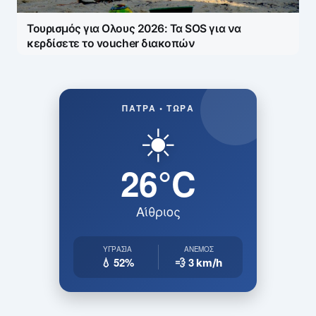
Τουρισμός για Ολους 2026: Τα SOS για να
κερδίσετε το voucher διακοπών
ΠΆΤΡΑ • ΤΏΡΑ
☀️
26°C
Αίθριος
ΥΓΡΑΣΊΑ
ΆΝΕΜΟΣ
💧 52%
💨 3
km/h