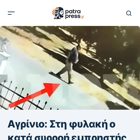
Αγρίνιο: Στη φυλακή ο
κατά συρροή εμπρηστής