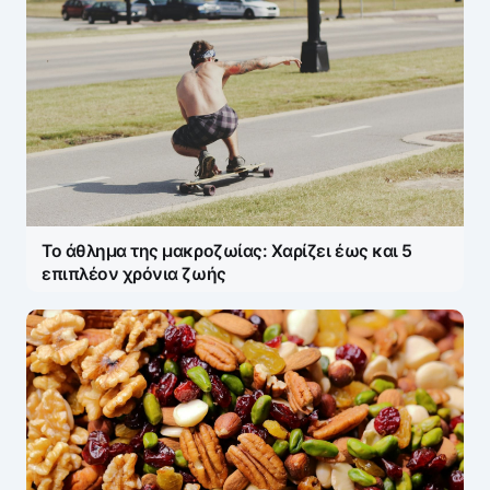
Name
*
E-mail
*
Το άθλημα της μακροζωίας: Χαρίζει έως και 5
Save my name and e-mail in this browser for the
επιπλέον χρόνια ζωής
next time I comment.