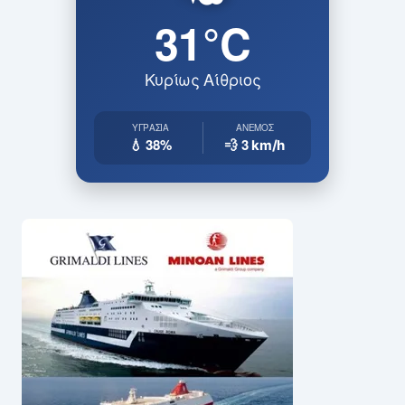
31°C
Κυρίως Αίθριος
ΥΓΡΑΣΊΑ
ΆΝΕΜΟΣ
💧 38%
💨 3
km/h