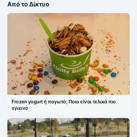
Από το Δίκτυο
ΖΩΝΤΑΝΆ ΣΧΌΛΙΑ
Πάρτε μέρος στη συζήτηση — το σχόλιό σας
ελέγχεται άμεσα από AI (Ελληνικά & Αγγλικά).
ΠΡΟΣΤΑΣΊΑ AI
Η ηλ. διεύθυνση σας δεν δημοσιεύεται.
Τα
υποχρεωτικά πεδία σημειώνονται με
*
Message
*
Frozen yogurt ή παγωτό; Ποιο είναι τελικά πιο
υγιεινό