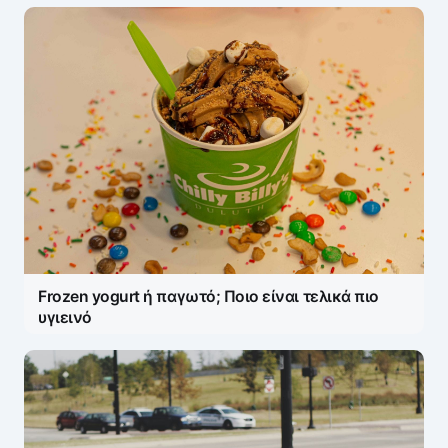
Πάρτε μέρος στη συζήτηση — το σχόλιό σας
ελέγχεται άμεσα από AI (Ελληνικά & Αγγλικά).
ΠΡΟΣΤΑΣΊΑ AI
Η ηλ. διεύθυνση σας δεν δημοσιεύεται.
Τα
υποχρεωτικά πεδία σημειώνονται με
*
Message
*
Frozen yogurt ή παγωτό; Ποιο είναι τελικά πιο
υγιεινό