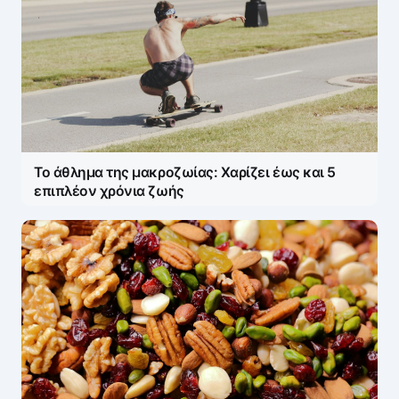
Name
*
E-mail
*
Το άθλημα της μακροζωίας: Χαρίζει έως και 5
Save my name and e-mail in this browser for the
επιπλέον χρόνια ζωής
next time I comment.