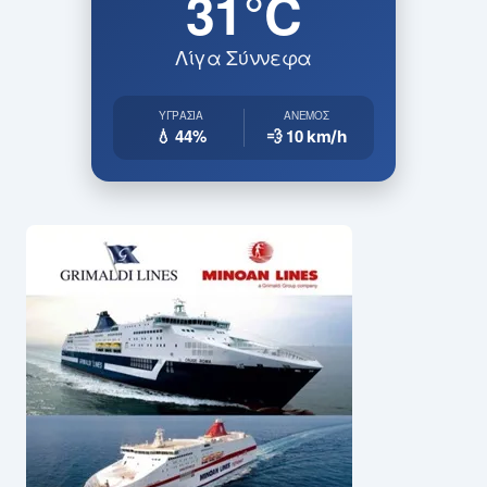
31°C
Λίγα Σύννεφα
ΥΓΡΑΣΊΑ
ΆΝΕΜΟΣ
💧 44%
💨 10
km/h