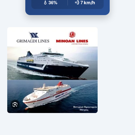
💧 36%
💨 7
km/h