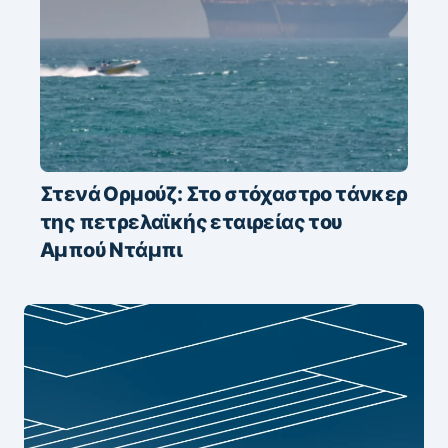
Στενά Ορμούζ: Στο στόχαστρο τάνκερ
της πετρελαϊκής εταιρείας του
Αμπού Ντάμπι