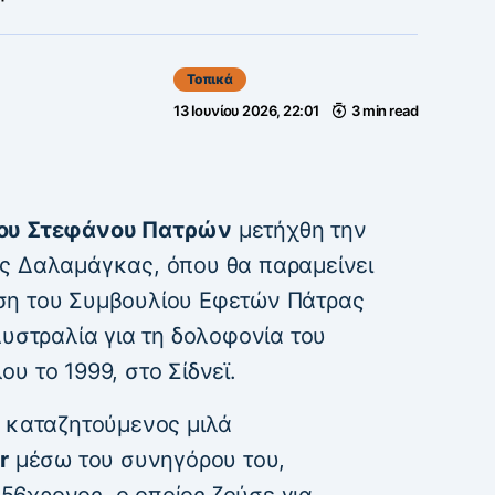
Τοπικά
13 Ιουνίου 2026, 22:01
3 min read
ίου Στεφάνου Πατρών
μετήχθη την
ς Δαλαμάγκας, όπου θα παραμείνει
ση του Συμβουλίου Εφετών Πάτρας
Αυστραλία για τη δολοφονία του
υ το 1999, στο Σίδνεϊ.
ς καταζητούμενος μιλά
r
μέσω του συνηγόρου του,
6χρονος, ο οποίος ζούσε για