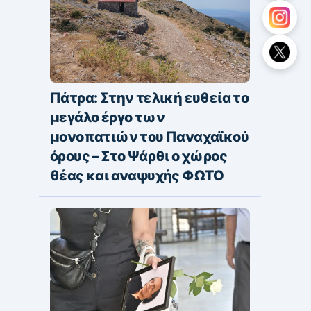
Πάτρα: Στην τελική ευθεία το
μεγάλο έργο των
μονοπατιών του Παναχαϊκού
όρους – Στο Ψάρθι ο χώρος
θέας και αναψυχής ΦΩΤΟ