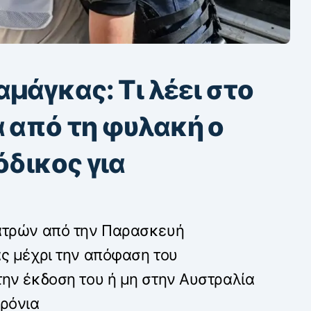
μάγκας: Τι λέει στο
α από τη φυλακή ο
όδικος για
ατρών από την Παρασκευή
ς μέχρι την απόφαση του
ην έκδοση του ή μη στην Αυστραλία
χρόνια