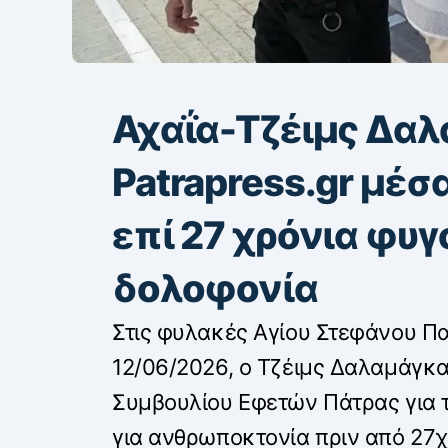
Αχαΐα-Τζέιμς Δαλα
Patrapress.gr μέσ
επί 27 χρόνια φυγ
δολοφονία
Στις φυλακές Αγίου Στεφάνου Π
12/06/2026, ο Τζέιμς Δαλαμάγκα
Συμβουλίου Εφετών Πάτρας για τ
για ανθρωποκτονία πριν από 27