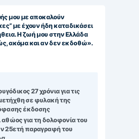
ψής μου με αποκαλούν
κες” με έχουν ήδη καταδικάσει
θεια. Η ζωή μου στην Ελλάδα
ς, ακόμα και αν δεν εκδοθώ».
υγόδικος 27 χρόνια για τις
 μετήχθη σε φυλακή της
όφασης έκδοσης
αθώος για τη δολοφονία του
την 25ετή παραγραφή του
α.