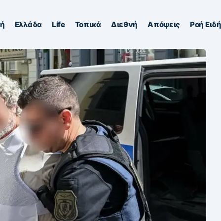
κή
Ελλάδα
Life
Τοπικά
Διεθνή
Απόψεις
Ροή Ειδ