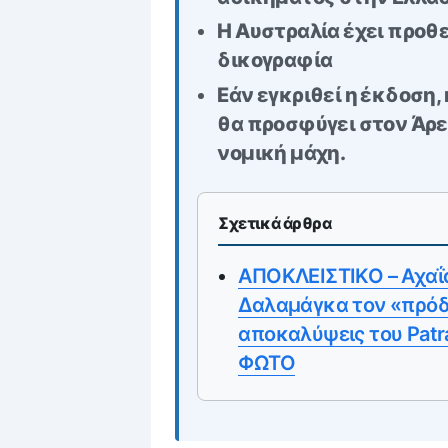
Η Αυστραλία έχει προθε
δικογραφία
Εάν εγκριθεί η έκδοση
θα προσφύγει στον Άρε
νομική μάχη.
Σχετικά άρθρα
ΑΠΟΚΛΕΙΣΤΙΚΟ – Αχαΐα
Δαλαμάγκα τον «πρόδ
αποκαλύψεις του Patr
ΦΩΤΟ