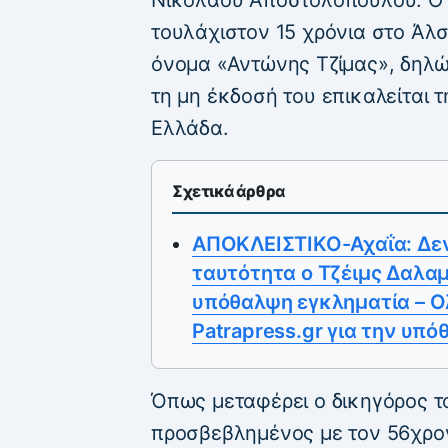
τουλάχιστον 15 χρόνια στο Άλσ
όνομα «Αντώνης Τζίμας», δηλώ
τη μη έκδοσή του επικαλείται
Ελλάδα.
Σχετικά άρθρα
ΑΠΟΚΛΕΙΣΤΙΚΟ-Αχαΐα: Δεν
ταυτότητα ο Tζέιμς Δαλαμ
υπόθαλψη εγκληματία – O
Patrapress.gr για την υπ
Όπως μεταφέρει ο δικηγόρος τ
προσβεβλημένος με τον 56χρο