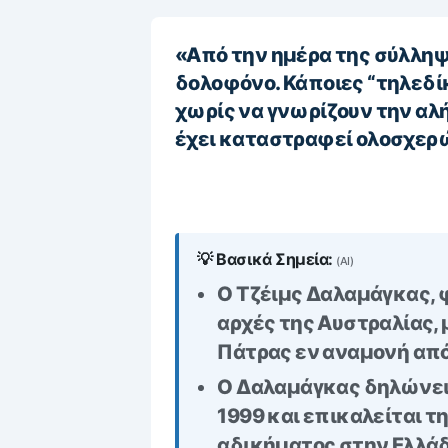
«Από την ημέρα της σύλλη
δολοφόνο. Κάποιες “τηλεδί
χωρίς να γνωρίζουν την αλή
έχει καταστραφεί ολοσχερώ
💡 Βασικά Σημεία:
(AI)
Ο Τζέιμς Δαλαμάγκας, φ
αρχές της Αυστραλίας,
Πάτρας εν αναμονή απ
Ο Δαλαμάγκας δηλώνει 
1999 και επικαλείται 
αδικήματος στην Ελλάδ