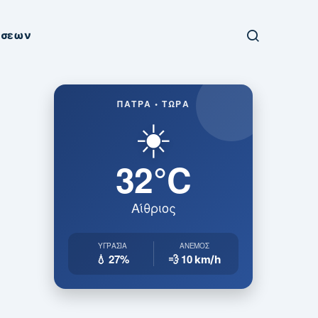
ήσεων
ΠΆΤΡΑ • ΤΏΡΑ
☀️
32°C
Αίθριος
ΥΓΡΑΣΊΑ
ΆΝΕΜΟΣ
💧 27%
💨 10
km/h