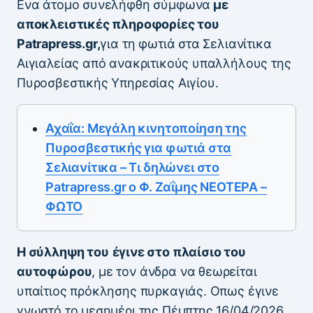
Ενα άτομο συνελήφθη σύμφωνα
με
αποκλειστικές πληροφορίες του
Patrapress.gr,
για τη φωτιά στα Σελιανίτικα
Αιγιαλείας από ανακριτικούς υπαλλήλους της
Πυροσβεστικής Υπηρεσίας Αιγίου.
Αχαΐα: Μεγάλη κινητοποίηση της
Πυροσβεστικής για φωτιά στα
Σελιανίτικα – Τι δηλώνει στο
Patrapress.gr ο Φ. Ζαΐμης ΝΕΟΤΕΡΑ –
ΦΩΤΟ
Η σύλληψη του
έγινε στο πλαίσιο του
αυτοφώρου
, με τον άνδρα να θεωρείται
υπαίτιος πρόκλησης πυρκαγιάς. Οπως έγινε
γνωστό το μεσημέρι της Πέμπτης 16/04/2026,