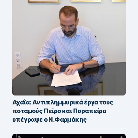
Αχαΐα: Αντιπλημμυρικά έργα τους
ποταμούς Πείρο και Παραπείρο
υπέγραψε ο Ν.Φαρμάκης