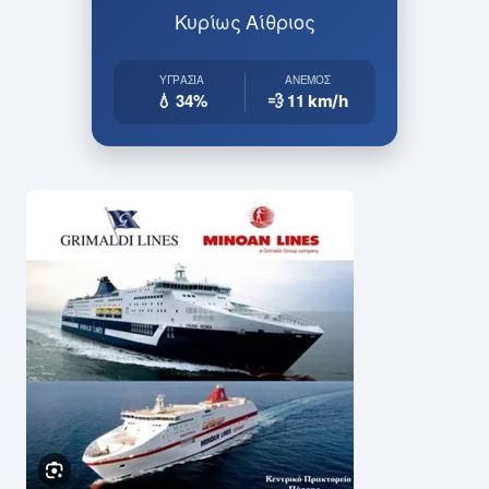
Κυρίως Αίθριος
ΥΓΡΑΣΊΑ
ΆΝΕΜΟΣ
💧 34%
💨 11
km/h