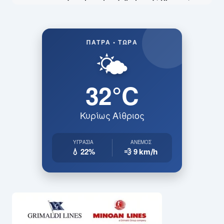
ΠΆΤΡΑ • ΤΏΡΑ
🌤️
32°C
Κυρίως Αίθριος
ΥΓΡΑΣΊΑ
ΆΝΕΜΟΣ
💧 22%
💨 9
km/h