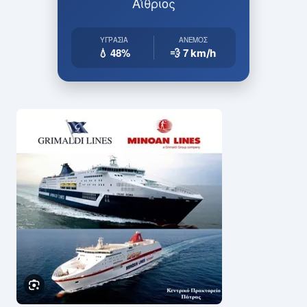
Αίθριος
ΥΓΡΑΣΊΑ
ΆΝΕΜΟΣ
💧 48%
💨 7
km/h