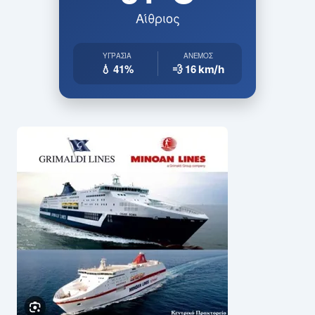
Αίθριος
ΥΓΡΑΣΊΑ
ΆΝΕΜΟΣ
💧 41%
💨 16
km/h