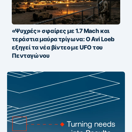
«Ψυχρές» σφαίρες με 1.7 Mach και
τεράστια μαύρα τρίγωνα: Ο Avi Loeb
εξηγεί τα νέα βίντεο με UFO του
Πενταγώνου