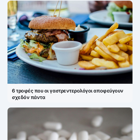
Πάρτε μέρος στη συζήτηση — το σχόλιό σας
ελέγχεται άμεσα από AI (Ελληνικά & Αγγλικά).
ΠΡΟΣΤΑΣΊΑ AI
Η ηλ. διεύθυνση σας δεν δημοσιεύεται.
Τα
υποχρεωτικά πεδία σημειώνονται με
*
Message
*
6 τροφές που οι γαστρεντερολόγοι αποφεύγουν
σχεδόν πάντα