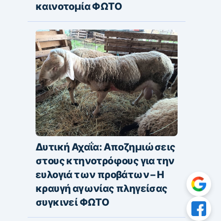
καινοτομία ΦΩΤΟ
Δυτική Αχαΐα: Αποζημιώσεις
στους κτηνοτρόφους για την
ευλογιά των προβάτων – Η
κραυγή αγωνίας πληγείσας
συγκινεί ΦΩΤΟ