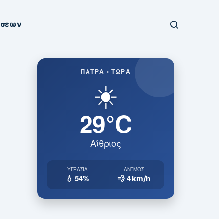
ήσεων
ΠΆΤΡΑ • ΤΏΡΑ
☀️
29°C
Αίθριος
ΥΓΡΑΣΊΑ
ΆΝΕΜΟΣ
💧 54%
💨 4
km/h