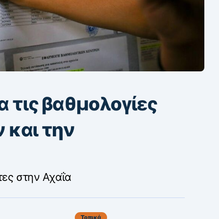
ια τις βαθμολογίες
 και την
τες στην Αχαΐα
Τοπικά