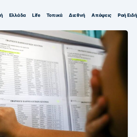
κή
Ελλάδα
Life
Τοπικά
Διεθνή
Απόψεις
Ροή Ειδ