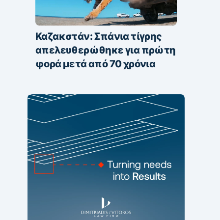
Καζακστάν: Σπάνια τίγρης
απελευθερώθηκε για πρώτη
φορά μετά από 70 χρόνια