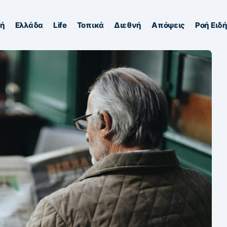
κή
Ελλάδα
Life
Τοπικά
Διεθνή
Απόψεις
Ροή Ειδ