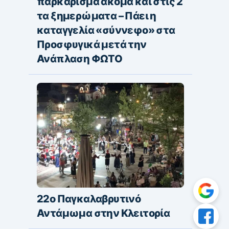
παρκάρισμα ακόμα και στις 2
τα ξημερώματα – Πάει η
καταγγελία «σύννεφο» στα
Προσφυγικά μετά την
Ανάπλαση ΦΩΤΟ
22ο Παγκαλαβρυτινό
Αντάμωμα στην Κλειτορία