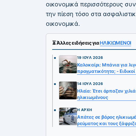
οικονομικά περισσότερους συν
την πίεση τόσο στα ασφαλιστικ
οικονομικά.
⏳ Άλλες ειδήσεις για
ΗΛΙΚΙΩΜΕΝΟΙ
19 ΙΟΎΛ 2026
Καλοκαίρι: Μπάνια για λιγ
πραγματικότητα; - Ειδικοί
14 ΙΟΎΛ 2026
Ηλεία: Έτσι άρπαζαν χιλι
ηλικιωμένους
Η ΑΡΧΉ
Απάτες σε βάρος ηλικιωμ
ρεύματος και τους ξάφρι