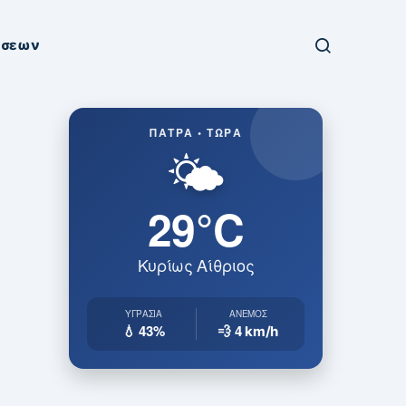
ήσεων
ΠΆΤΡΑ • ΤΏΡΑ
🌤️
29°C
Κυρίως Αίθριος
ΥΓΡΑΣΊΑ
ΆΝΕΜΟΣ
💧 43%
💨 4
km/h