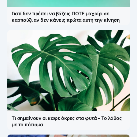
Γιατί δεν πρέπει να βάζεις ΠΟΤΕ μαχαίρι σε
Save my name and e-mail in this browser for the
καρπούζι αν δεν κάνεις πρώτα αυτή την κίνηση
next time I comment.
Τι σημαίνουν οι καφέ άκρες στα φυτά – Το λάθος
με το πότισμα