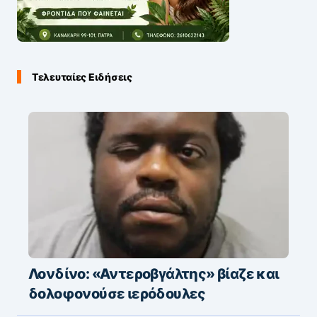
Τελευταίες Ειδήσεις
Λονδίνο: «Αντεροβγάλτης» βίαζε και
δολοφονούσε ιερόδουλες