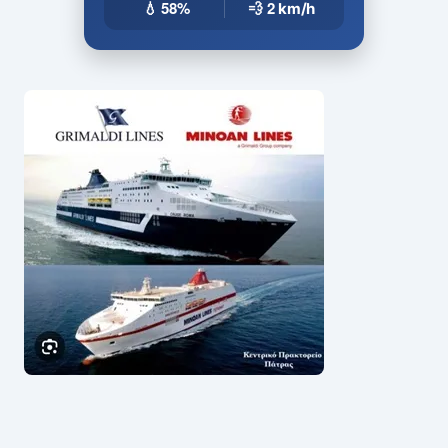
💧 58%
💨 2
km/h