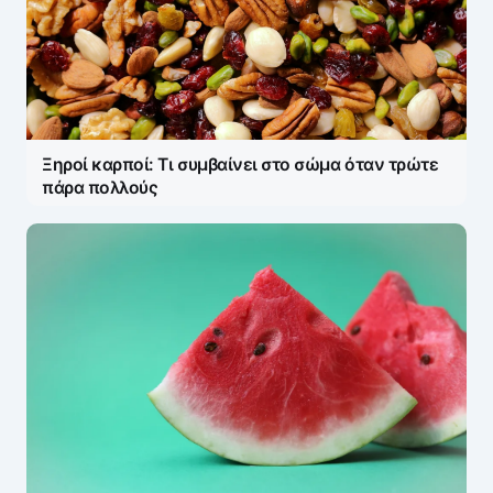
Η ηλ. διεύθυνση σας δεν δημοσιεύεται.
Τα
υποχρεωτικά πεδία σημειώνονται με
*
Message
*
Ξηροί καρποί: Τι συμβαίνει στο σώμα όταν τρώτε
πάρα πολλούς
Name
*
E-mail
*