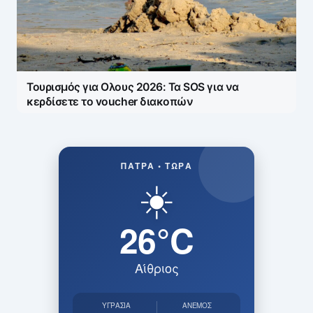
Τουρισμός για Ολους 2026: Τα SOS για να
κερδίσετε το voucher διακοπών
ΠΆΤΡΑ • ΤΏΡΑ
☀️
26°C
Αίθριος
ΥΓΡΑΣΊΑ
ΆΝΕΜΟΣ