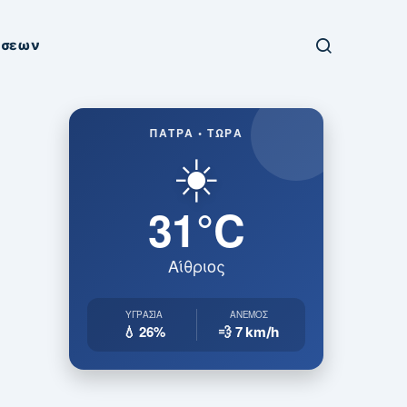
ήσεων
ΠΆΤΡΑ • ΤΏΡΑ
☀️
31°C
Αίθριος
ΥΓΡΑΣΊΑ
ΆΝΕΜΟΣ
💧 26%
💨 7
km/h