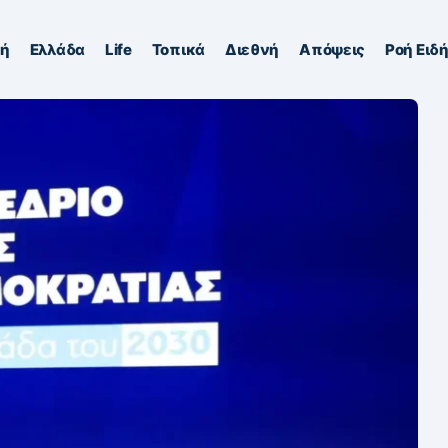
κή
Ελλάδα
Life
Τοπικά
Διεθνή
Απόψεις
Ροή Ειδ