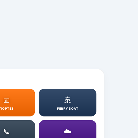
📅
🚢
ΓΙΟΡΤΕΣ
FERRY BOAT
📞
☁️