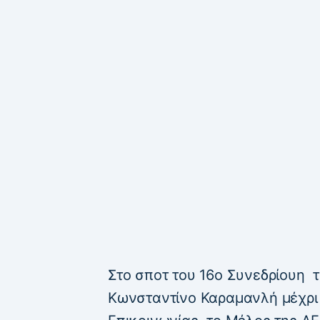
Στο σποτ του 16ο Συνεδρίουη 
Κωνσταντίνο Καραμανλή μέχρι