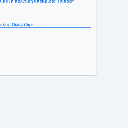
 και η πολιτική υποκρισία Τσίπρα»
τό κ. Πελετίδη»
»