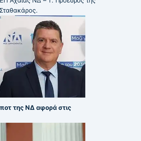
ΕΠ Αχαΐας ΝΔ – Τ. Πρόεδρος της
Σταθακάρος.
ποτ της ΝΔ αφορά στις