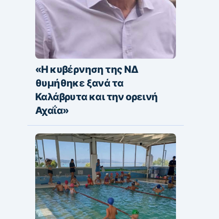
«Η κυβέρνηση της ΝΔ
θυμήθηκε ξανά τα
Καλάβρυτα και την ορεινή
Αχαΐα»