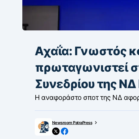
Aχαΐα: Γνωστός 
πρωταγωνιστεί στ
Συνεδρίου της ΝΔ
Η αναφοράστο σποτ της ΝΔ αφορ
Newsroom PatraPress