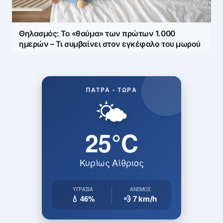
Θηλασμός: Το «θαύμα» των πρώτων 1.000
ημερών – Τι συμβαίνει στον εγκέφαλο του μωρού
ΠΆΤΡΑ • ΤΏΡΑ
🌤️
25°C
Κυρίως Αίθριος
ΥΓΡΑΣΊΑ
ΆΝΕΜΟΣ
💧 46%
💨 7
km/h