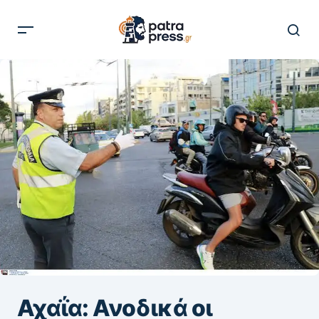
Αχαΐα: Ανοδικά οι