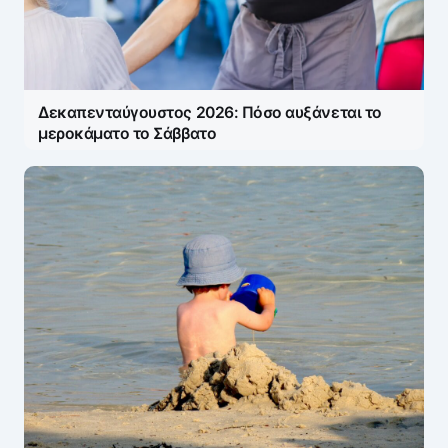
Η ηλ. διεύθυνση σας δεν δημοσιεύεται.
Τα
υποχρεωτικά πεδία σημειώνονται με
*
Message
*
Δεκαπενταύγουστος 2026: Πόσο αυξάνεται το
μεροκάματο το Σάββατο
Name
*
E-mail
*