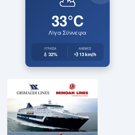
⛅
33°C
Λίγα Σύννεφα
ΥΓΡΑΣΊΑ
ΆΝΕΜΟΣ
💧 32%
💨 13
km/h