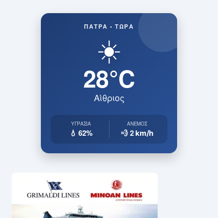
ΠΆΤΡΑ • ΤΏΡΑ
☀️
28°C
Αίθριος
ΥΓΡΑΣΊΑ
ΆΝΕΜΟΣ
💧 62%
💨 2
km/h