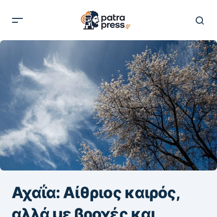
Αχαΐα: Αίθριος καιρός,
αλλά με βροχές και