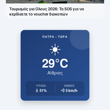
Τουρισμός για Ολους 2026: Τα SOS για να
κερδίσετε το voucher διακοπών
ΠΆΤΡΑ • ΤΏΡΑ
☀️
29°C
Αίθριος
ΥΓΡΑΣΊΑ
ΆΝΕΜΟΣ
💧 51%
💨 3
km/h