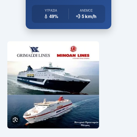
ΥΓΡΑΣΊΑ
ΆΝΕΜΟΣ
💧 49%
💨 5
km/h