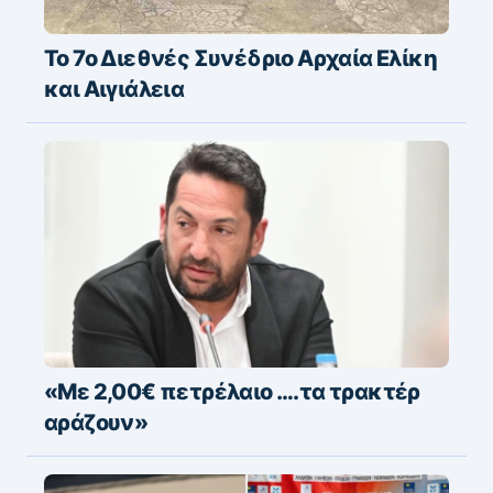
Το 7ο Διεθνές Συνέδριο Αρχαία Ελίκη
και Αιγιάλεια
«Με 2,00€ πετρέλαιο ….τα τρακτέρ
αράζουν»