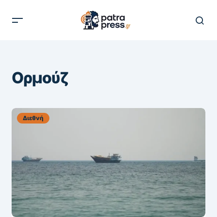
Ορμούζ
Διεθνή