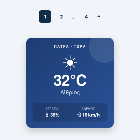
1
2
…
4
ΠΆΤΡΑ • ΤΏΡΑ
☀️
32°C
Αίθριος
ΥΓΡΑΣΊΑ
ΆΝΕΜΟΣ
💧 38%
💨 18
km/h