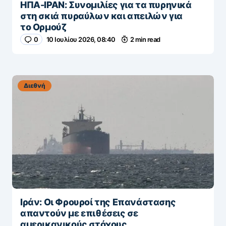
ΗΠΑ-ΙΡΑΝ: Συνομιλίες για τα πυρηνικά
στη σκιά πυραύλων και απειλών για
το Ορμούζ
0
10 Ιουλίου 2026, 08:40
2 min read
Διεθνή
Ιράν: Οι Φρουροί της Επανάστασης
απαντούν με επιθέσεις σε
αμερικανικούς στόχους