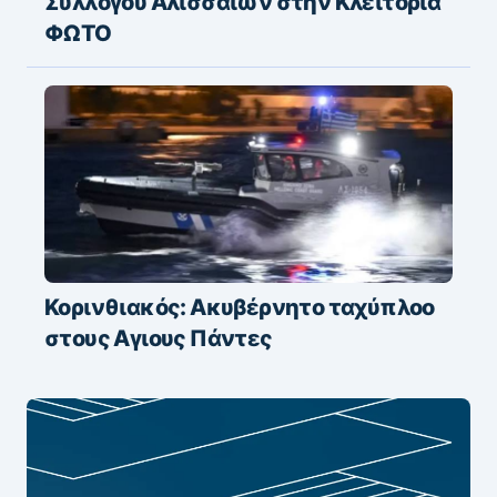
Συλλόγου Αλισσαίων στην Κλειτορία
ΦΩΤΟ
Κορινθιακός: Ακυβέρνητο ταχύπλοο
στους Αγιους Πάντες