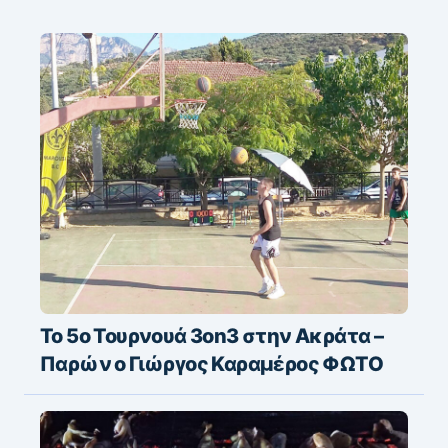
Το 5ο Τουρνουά 3on3 στην Ακράτα –
Παρών ο Γιώργος Καραμέρος ΦΩΤΟ