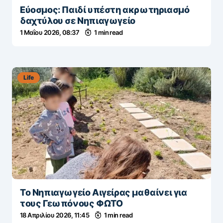
Εύοσμος: Παιδί υπέστη ακρωτηριασμό
δαχτύλου σε Νηπιαγωγείο
1 Μαΐου 2026, 08:37
1 min read
Life
Το Νηπιαγωγείο Αιγείρας μαθαίνει για
τους Γεωπόνους ΦΩΤΟ
18 Απριλίου 2026, 11:45
1 min read