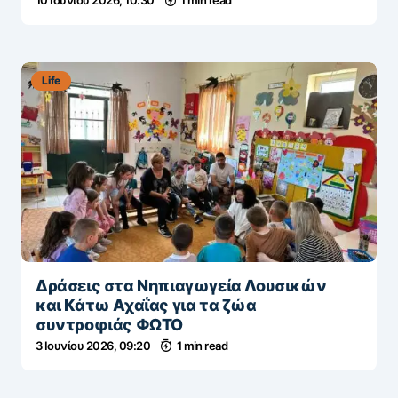
10 Ιουνίου 2026, 10:30
1 min read
Life
Δράσεις στα Νηπιαγωγεία Λουσικών
και Κάτω Αχαΐας για τα ζώα
συντροφιάς ΦΩΤΟ
3 Ιουνίου 2026, 09:20
1 min read