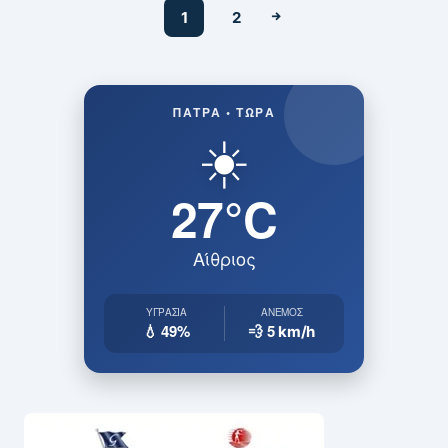
1
2
ΠΆΤΡΑ • ΤΏΡΑ
☀️
27°C
Αίθριος
ΥΓΡΑΣΊΑ
ΆΝΕΜΟΣ
💧 49%
💨 5
km/h