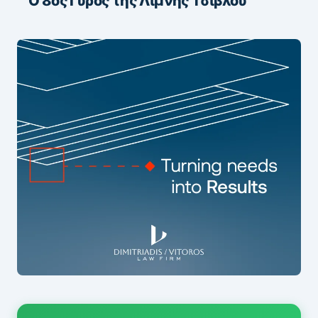
Ο 8ος Γύρος της Λίμνης Τσιβλού