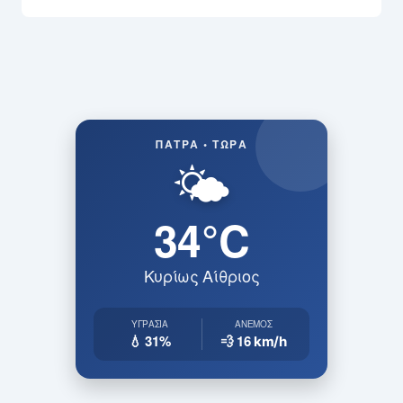
ΠΆΤΡΑ • ΤΏΡΑ
🌤️
34°C
Κυρίως Αίθριος
ΥΓΡΑΣΊΑ
ΆΝΕΜΟΣ
💧 31%
💨 16
km/h