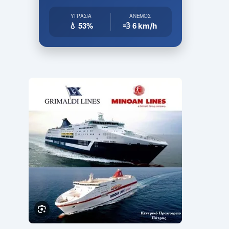
ΥΓΡΑΣΊΑ
ΆΝΕΜΟΣ
💧 53%
💨 6
km/h