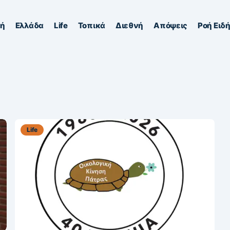
κή
Ελλάδα
Life
Τοπικά
Διεθνή
Απόψεις
Ροή Ειδ
Life