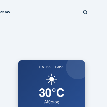
ήσεων
ΠΆΤΡΑ • ΤΏΡΑ
☀️
30°C
Αίθριος