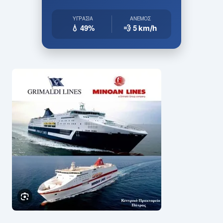
ΥΓΡΑΣΊΑ
ΆΝΕΜΟΣ
💧 49%
💨 5
km/h