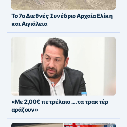
Το 7ο Διεθνές Συνέδριο Αρχαία Ελίκη
και Αιγιάλεια
«Με 2,00€ πετρέλαιο ….τα τρακτέρ
αράζουν»