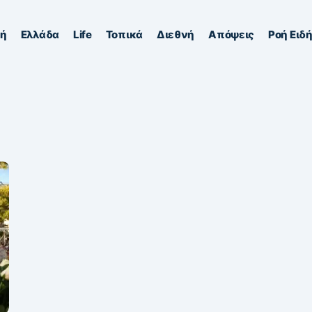
κή
Ελλάδα
Life
Τοπικά
Διεθνή
Απόψεις
Ροή Ειδ