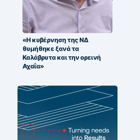
«Η κυβέρνηση της ΝΔ
θυμήθηκε ξανά τα
Καλάβρυτα και την ορεινή
Αχαΐα»