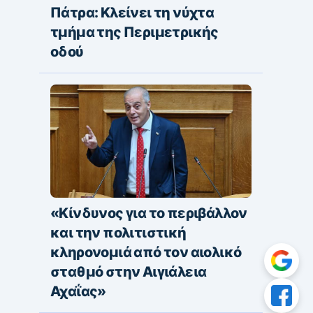
Πάτρα: Κλείνει τη νύχτα
τμήμα της Περιμετρικής
οδού
«Κίνδυνος για το περιβάλλον
και την πολιτιστική
κληρονομιά από τον αιολικό
σταθμό στην Αιγιάλεια
Αχαΐας»