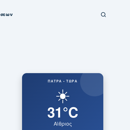
ήσεων
ΠΆΤΡΑ • ΤΏΡΑ
☀️
31°C
Αίθριος