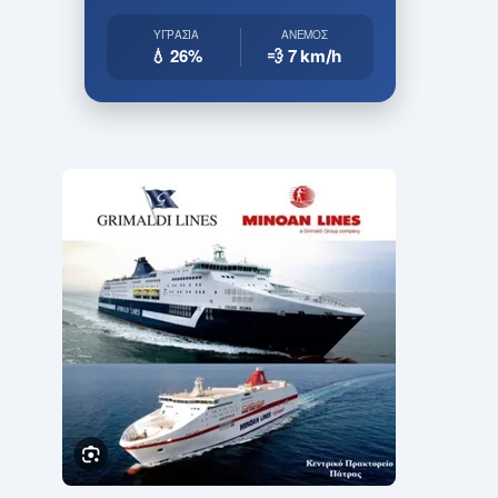
ΥΓΡΑΣΊΑ
ΆΝΕΜΟΣ
💧 26%
💨 7
km/h